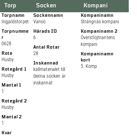
Torp
Socken
Kompani
Torpnamn
Sockennamn
Kompaninamn
Ingjaldstorpet
Vansö
Strängnäs kompani
Torpnumme
Härads ID
Kompaninamn 2
r
6
Överstlöjtnantens
0628
kompani
Antal Rotar
Rote
28
Kompaninamn
Husby
kort
Inskannad
5. Komp
Rotegård 1
källmaterialet till
Husby
denna socken är
inskannat
Mantal 1
1
Rotegård 2
Husby
Mantal 2
1
Kvar