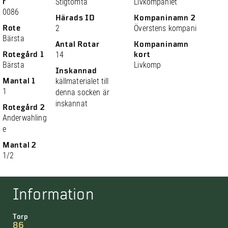
r
Stigtomta
Livkompaniet
0086
Härads ID
Kompaninamn 2
Rote
2
Överstens kompani
Bärsta
Antal Rotar
Kompaninamn
Rotegård 1
14
kort
Bärsta
Livkomp
Inskannad
Mantal 1
källmaterialet till
1
denna socken är
inskannat
Rotegård 2
Anderwahling
e
Mantal 2
1/2
Information
Torp
86