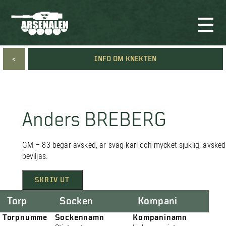
<
INFO OM KNEKTEN
Anders BREBERG
GM – 83 begär avsked, är svag karl och mycket sjuklig, avsked
beviljas.
SKRIV UT
Torp
Socken
Kompani
Torpnumme
Sockennamn
Kompaninamn