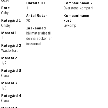
0054
Härads ID
Kompaninamn 2
Rote
1
Överstens kompani
Ösby
Antal Rotar
Kompaninamn
Rotegård 1
20
kort
Öhsby
Livkomp
Inskannad
Mantal 1
källmaterialet till
1
denna socken är
inskannat
Rotegård 2
Wästertorp
Mantal 2
1/2
Rotegård 3
Ökna
Mantal 3
1/8
Rotegård 4
Ökna