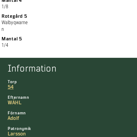
Mantal 4
1/8
Rotegård 5
Walbyqwarne
n
Mantal 5
1/4
Information
Torp
54
Efternamn
WÄHL
Förnamn
Adolf
Patronymik
Larsson