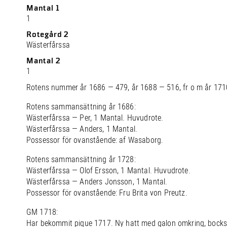
Mantal 1
1
Rotegård 2
Wästerfårssa
Mantal 2
1
Rotens nummer år 1686 — 479, år 1688 — 516, fr o m år 171
Rotens sammansättning år 1686:
Wästerfårssa — Per, 1 Mantal. Huvudrote.
Wästerfårssa — Anders, 1 Mantal.
Possessor för ovanstående: af Wasaborg.
Rotens sammansättning år 1728:
Wästerfårssa — Olof Ersson, 1 Mantal. Huvudrote.
Wästerfårssa — Anders Jonsson, 1 Mantal.
Possessor för ovanstående: Fru Brita von Preutz.
GM 1718:
Har bekommit pique 1717. Ny hatt med galon omkring, bocksk