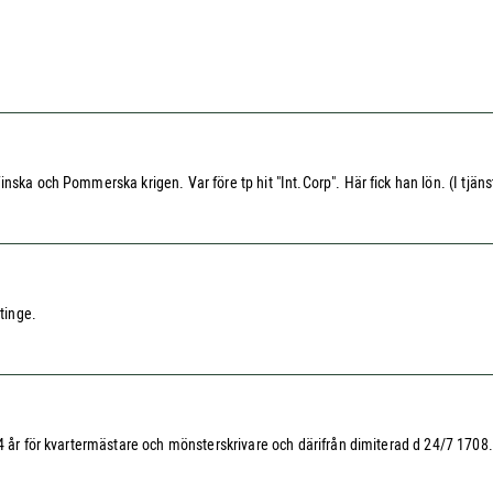
ska och Pommerska krigen. Var före tp hit "Int.Corp". Här fick han lön. (I tjäns
tinge.
4 år för kvartermästare och mönsterskrivare och därifrån dimiterad d 24/7 1708.