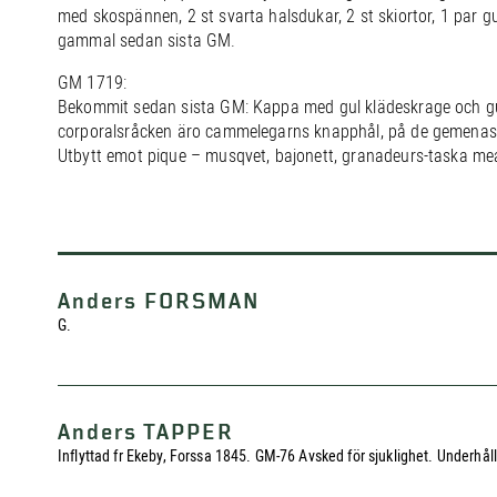
med skospännen, 2 st svarta halsdukar, 2 st skiortor, 1 par 
gammal sedan sista GM.
GM 1719:
Bekommit sedan sista GM: Kappa med gul klädeskrage och gul
corporalsråcken äro cammelegarns knapphål, på de gemenas 
Utbytt emot pique – musqvet, bajonett, granadeurs-taska me
Anders FORSMAN
G.
Anders TAPPER
Inflyttad fr Ekeby, Forssa 1845. GM-76 Avsked för sjuklighet. Underhål