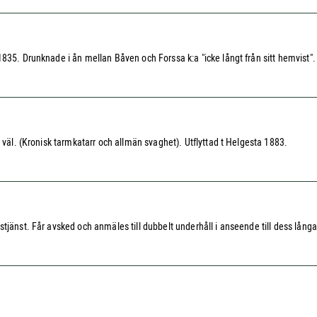
1835. Drunknade i ån mellan Båven och Forssa k:a "icke långt från sitt hemvist"
 väl. (Kronisk tarmkatarr och allmän svaghet). Utflyttad t Helgesta 1883.
tjänst. Får avsked och anmäles till dubbelt underhåll i anseende till dess långa 