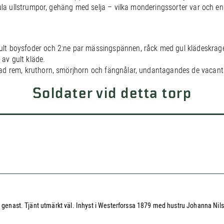
gula ullstrumpor, gehäng med selja – vilka monderingssorter var och 
t boysfoder och 2:ne par mässingspännen, råck med gul klädeskrage 
av gult kläde.
ad rem, kruthorn, smörjhorn och fängnålar, undantagandes de vacant
Soldater vid detta torp
l genast. Tjänt utmärkt väl. Inhyst i Westerforssa 1879 med hustru Johanna Nils