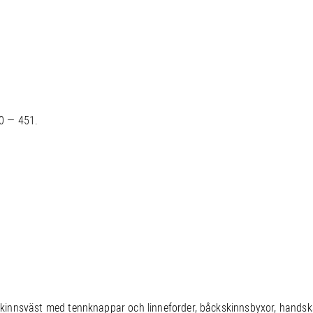
0 — 451.
innsväst med tennknappar och linneforder, båckskinnsbyxor, handska