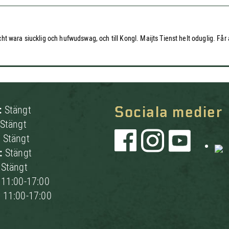
wara siucklig och hufwudswag, och till Kongl. Maijts Tienst helt oduglig. Får av
:
Stängt
Sociala medier
Stängt
:
Stängt
g:
Stängt
:
Stängt
:
11:00-17:00
:
11:00-17:00