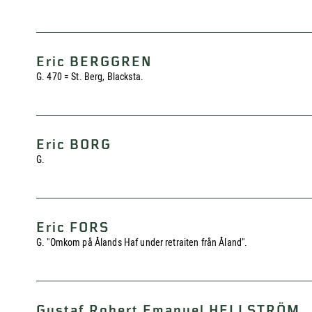
Eric BERGGREN
G. 470 = St. Berg, Blacksta.
Eric BORG
G.
Eric FORS
G. "Omkom på Ålands Haf under retraiten från Åland".
Gustaf Robert Emanuel HELLSTRÖM