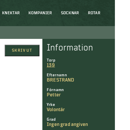
KNEKTAR
KOMPANIER
SOCKNAR
ROTAR
Information
SKRIV UT
Torp
139
Efternamn
BRESTRAND
Förnamn
Petter
Yrke
Volontär
Grad
Ingen grad angiven