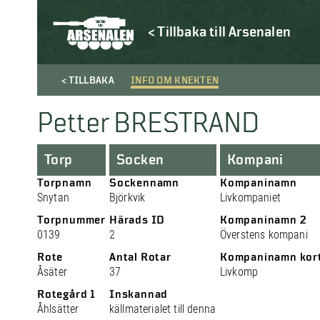
< Tillbaka till Arsenalen
< TILLBAKA
INFO OM KNEKTEN
Petter BRESTRAND
Torp
Socken
Kompani
Torpnamn
Sockennamn
Kompaninamn
Snytan
Björkvik
Livkompaniet
Torpnummer
Härads ID
Kompaninamn 2
0139
2
Överstens kompani
Rote
Antal Rotar
Kompaninamn kor
Åsäter
37
Livkomp
Rotegård 1
Inskannad
Åhlsätter
källmaterialet till denna