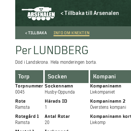
< Tillbaka till Arsenalen
< TILLBAKA
INFO OM KNEKTEN
Per LUNDBERG
Död i Landskrona. Hela monderingen borta.
Torp
Socken
Kompani
Torpnummer
Sockennamn
Kompaninamn
0045
Husby-Oppunda
Livkompaniet
Rote
Härads ID
Kompaninamn 2
Ramsta
1
Överstens kompani
Rotegård 1
Antal Rotar
Kompaninamn kor
Ramsta
20
Livkomp