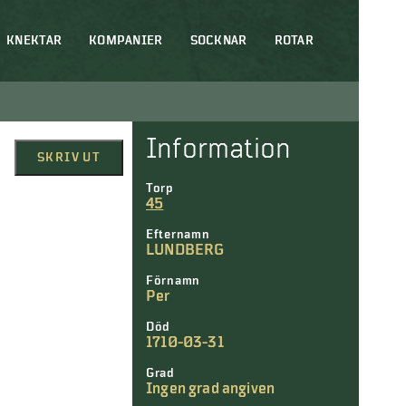
KNEKTAR
KOMPANIER
SOCKNAR
ROTAR
Information
SKRIV UT
Torp
45
Efternamn
LUNDBERG
Förnamn
Per
Död
1710-03-31
Grad
Ingen grad angiven