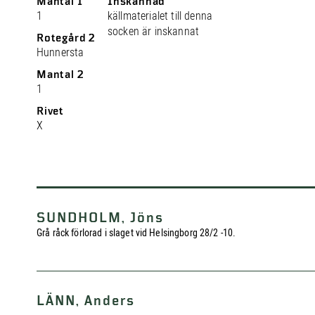
Mantal 1
Inskannad
1
källmaterialet till denna
socken är inskannat
Rotegård 2
Hunnersta
Mantal 2
1
Rivet
X
SUNDHOLM, Jöns
Grå råck förlorad i slaget vid Helsingborg 28/2 -10.
LÄNN, Anders