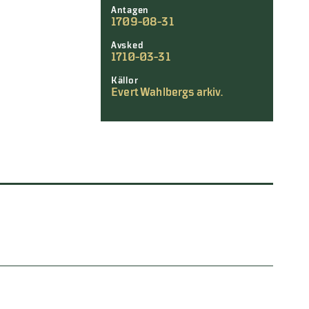
Antagen
1709-08-31
Avsked
1710-03-31
Källor
Evert Wahlbergs arkiv.