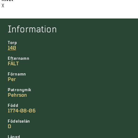
X
Information
Torp
140
Efternamn
FÄLT
Förnamn
Per
Patronymik
Pehrson
Född
1774-08-06
Födelselän
D
Längd