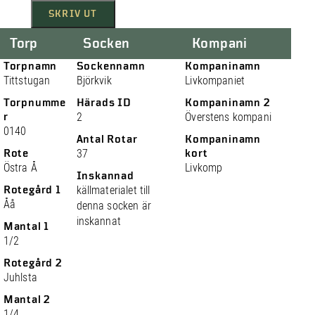
SKRIV UT
Torp
Socken
Kompani
Torpnamn
Sockennamn
Kompaninamn
Tittstugan
Björkvik
Livkompaniet
Torpnumme
Härads ID
Kompaninamn 2
r
2
Överstens kompani
0140
Antal Rotar
Kompaninamn
Rote
37
kort
Östra Å
Livkomp
Inskannad
Rotegård 1
källmaterialet till
Åå
denna socken är
inskannat
Mantal 1
1/2
Rotegård 2
Juhlsta
Mantal 2
1/4