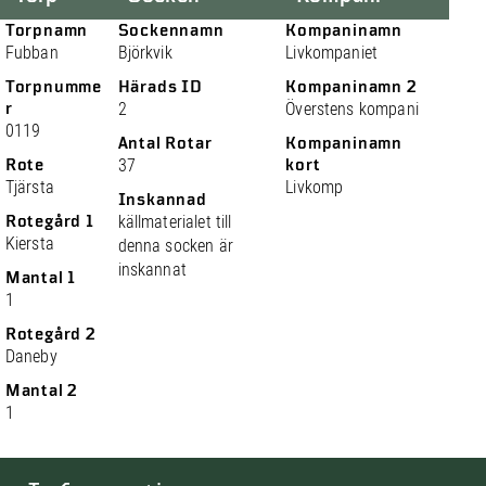
Torpnamn
Sockennamn
Kompaninamn
Fubban
Björkvik
Livkompaniet
Torpnumme
Härads ID
Kompaninamn 2
r
2
Överstens kompani
0119
Antal Rotar
Kompaninamn
Rote
37
kort
Tjärsta
Livkomp
Inskannad
Rotegård 1
källmaterialet till
Kiersta
denna socken är
inskannat
Mantal 1
1
Rotegård 2
Daneby
Mantal 2
1