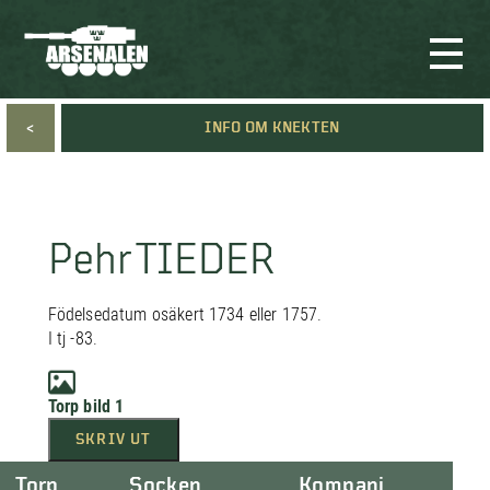
<
INFO OM KNEKTEN
Pehr TIEDER
Födelsedatum osäkert 1734 eller 1757.
I tj -83.
Torp bild 1
SKRIV UT
Torp
Socken
Kompani