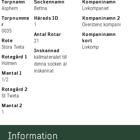
Torpnamn
Sockennamn
Kompaninamn
Asphem
Bettna
Livkompaniet
Torpnumme
Härads ID
Kompaninamn 2
r
1
Överstens kompani
0035
Antal Rotar
Kompaninamn
Rote
21
kort
Stora Tveta
Livkomp
Inskannad
Rotegård 1
källmaterialet till
Holmen
denna socken är
inskannat
Mantal 1
1/2
Rotegård 2
St Tweta
Mantal 2
1
Information