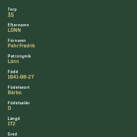
Torp
35
Efternamn
LÖNN
Förnamn
Pehr Fredrik
Patronymik
Lönn
Född
1841-08-27
Födelseort
Bärbo
Födelselän
D
Längd
172
Grad