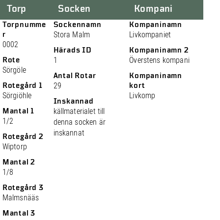
Torp
Socken
Kompani
Torpnumme
Sockennamn
Kompaninamn
r
Stora Malm
Livkompaniet
0002
Härads ID
Kompaninamn 2
Rote
1
Överstens kompani
Sörgöle
Antal Rotar
Kompaninamn
Rotegård 1
29
kort
Sörgiöhle
Livkomp
Inskannad
Mantal 1
källmaterialet till
1/2
denna socken är
inskannat
Rotegård 2
Wiptorp
Mantal 2
1/8
Rotegård 3
Malmsnääs
Mantal 3