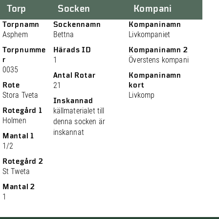
Torp
Socken
Kompani
Torpnamn
Sockennamn
Kompaninamn
Asphem
Bettna
Livkompaniet
Torpnumme
Härads ID
Kompaninamn 2
r
1
Överstens kompani
0035
Antal Rotar
Kompaninamn
Rote
21
kort
Stora Tveta
Livkomp
Inskannad
Rotegård 1
källmaterialet till
Holmen
denna socken är
inskannat
Mantal 1
1/2
Rotegård 2
St Tweta
Mantal 2
1