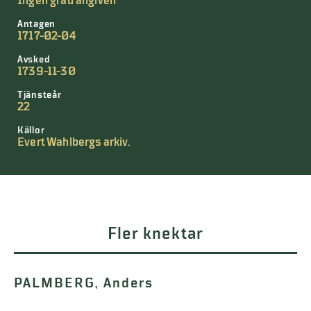
Ingen grad angiven
Antagen
1717-02-04
Avsked
1739-11-30
Tjänsteår
22
Källor
Evert Wahlbergs arkiv.
Fler knektar
PALMBERG, Anders