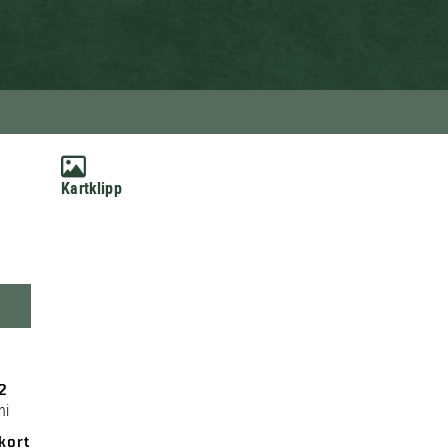
Kartklipp
2
ni
kort