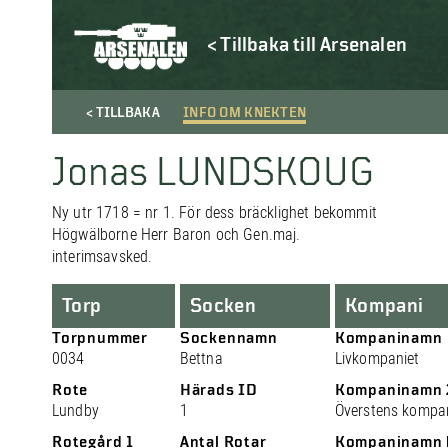
< Tillbaka till Arsenalen
< TILLBAKA
INFO OM KNEKTEN
Jonas LUNDSKOUG
Ny utr 1718 = nr 1. För dess bräcklighet bekommit
Högwälborne Herr Baron och Gen.maj.
interimsavsked.
Torp
Socken
Kompani
Torpnummer
Sockennamn
Kompaninamn
0034
Bettna
Livkompaniet
Rote
Härads ID
Kompaninamn 
Lundby
1
Överstens kompa
Rotegård 1
Antal Rotar
Kompaninamn 