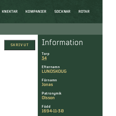
KNEKTAR
KOMPANIER
SOCKNAR
ROTAR
Information
SKRIV UT
Torp
34
Efternamn
LUNDSKOUG
Förnamn
Jonas
Patronymik
Olsson
Född
1694-11-30