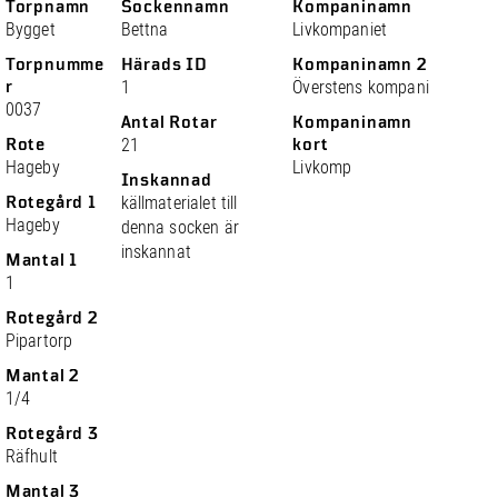
Torpnamn
Sockennamn
Kompaninamn
Bygget
Bettna
Livkompaniet
Torpnumme
Härads ID
Kompaninamn 2
r
1
Överstens kompani
0037
Antal Rotar
Kompaninamn
Rote
21
kort
Hageby
Livkomp
Inskannad
Rotegård 1
källmaterialet till
Hageby
denna socken är
inskannat
Mantal 1
1
Rotegård 2
Pipartorp
Mantal 2
1/4
Rotegård 3
Räfhult
Mantal 3