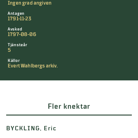
Ingen grad angiven
Antagen
1791-11-23
Avsked
1797-08-06
Tjänsteår
5
Källor
Evert Wahlbergs arkiv.
Fler knektar
BYCKLING, Eric