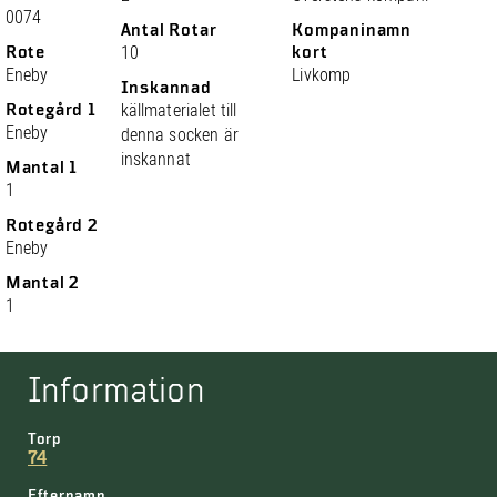
0074
Antal Rotar
Kompaninamn
Rote
10
kort
Eneby
Livkomp
Inskannad
Rotegård 1
källmaterialet till
Eneby
denna socken är
inskannat
Mantal 1
1
Rotegård 2
Eneby
Mantal 2
1
Information
Torp
74
Efternamn