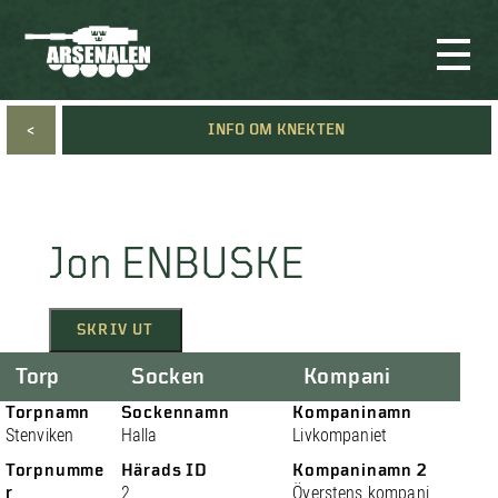
<
INFO OM KNEKTEN
Jon ENBUSKE
SKRIV UT
Torp
Socken
Kompani
Torpnamn
Sockennamn
Kompaninamn
Stenviken
Halla
Livkompaniet
Torpnumme
Härads ID
Kompaninamn 2
r
2
Överstens kompani