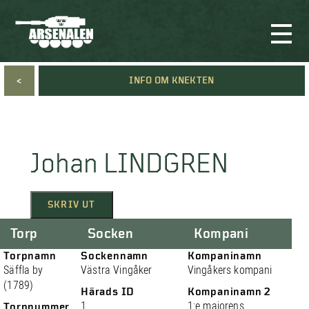
<
INFO OM KNEKTEN
Johan LINDGREN
SKRIV UT
Torp
Socken
Kompani
Torpnamn
Sockennamn
Kompaninamn
Säffla by
Västra Vingåker
Vingåkers kompani
(1789)
Härads ID
Kompaninamn 2
1
1:e majorens
Torpnummer