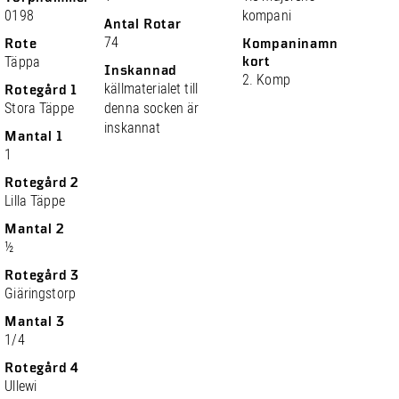
0198
kompani
Antal Rotar
74
Rote
Kompaninamn
Täppa
kort
Inskannad
2. Komp
källmaterialet till
Rotegård 1
Stora Täppe
denna socken är
inskannat
Mantal 1
1
Rotegård 2
Lilla Täppe
Mantal 2
½
Rotegård 3
Giäringstorp
Mantal 3
1/4
Rotegård 4
Ullewi