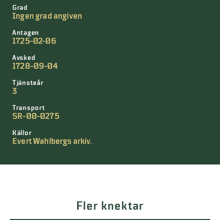
Grad
Ingen grad angiven
Antagen
1725-02-06
Avsked
1728-09-04
Tjänsteår
3
Transport
SR-00-0275
Källor
Evert Wahlbergs arkiv.
Fler knektar