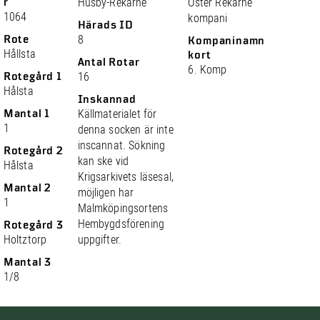
r
Husby-Rekarne
Öster Rekarne
1064
kompani
Härads ID
Rote
8
Kompaninamn
Hållsta
kort
Antal Rotar
6. Komp
Rotegård 1
16
Hålsta
Inskannad
Mantal 1
Källmaterialet för
1
denna socken är inte
inscannat. Sökning
Rotegård 2
kan ske vid
Hålsta
Krigsarkivets läsesal,
Mantal 2
möjligen har
1
Malmköpingsortens
Hembygdsförening
Rotegård 3
Holtztorp
uppgifter.
Mantal 3
1/8