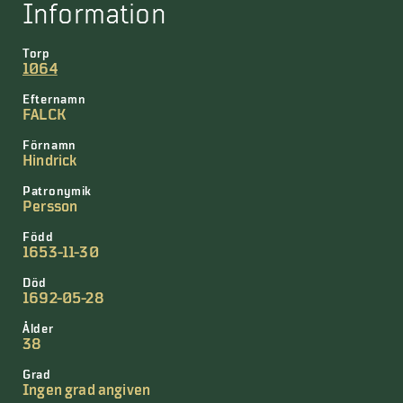
Information
Torp
1064
Efternamn
FALCK
Förnamn
Hindrick
Patronymik
Persson
Född
1653-11-30
Död
1692-05-28
Ålder
38
Grad
Ingen grad angiven