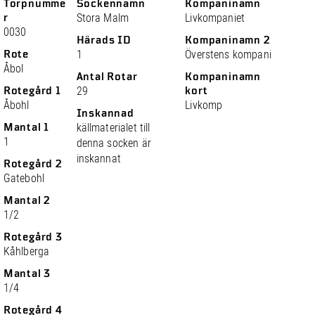
Torpnumme
Sockennamn
Kompaninamn
r
Stora Malm
Livkompaniet
0030
Härads ID
Kompaninamn 2
Rote
1
Överstens kompani
Åbol
Antal Rotar
Kompaninamn
Rotegård 1
29
kort
Åbohl
Livkomp
Inskannad
Mantal 1
källmaterialet till
1
denna socken är
inskannat
Rotegård 2
Gatebohl
Mantal 2
1/2
Rotegård 3
Kåhlberga
Mantal 3
1/4
Rotegård 4