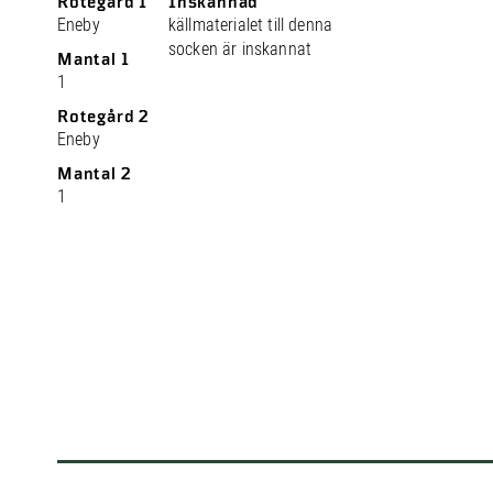
Rotegård 1
Inskannad
Eneby
källmaterialet till denna
socken är inskannat
Mantal 1
1
Rotegård 2
Eneby
Mantal 2
1