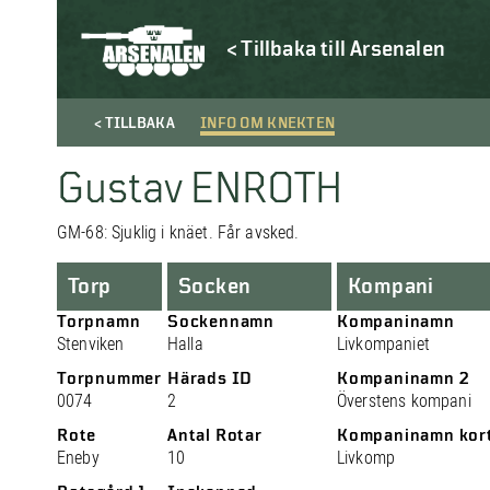
< Tillbaka till Arsenalen
< TILLBAKA
INFO OM KNEKTEN
Gustav ENROTH
GM-68: Sjuklig i knäet. Får avsked.
Torp
Socken
Kompani
Torpnamn
Sockennamn
Kompaninamn
Stenviken
Halla
Livkompaniet
Torpnummer
Härads ID
Kompaninamn 2
0074
2
Överstens kompani
Rote
Antal Rotar
Kompaninamn kor
Eneby
10
Livkomp