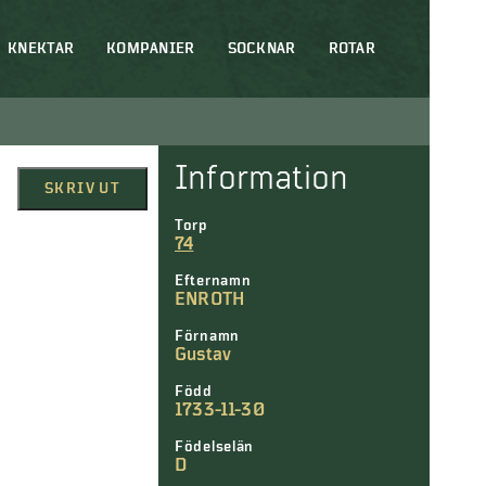
KNEKTAR
KOMPANIER
SOCKNAR
ROTAR
Information
SKRIV UT
Torp
74
Efternamn
ENROTH
Förnamn
Gustav
Född
1733-11-30
Födelselän
D