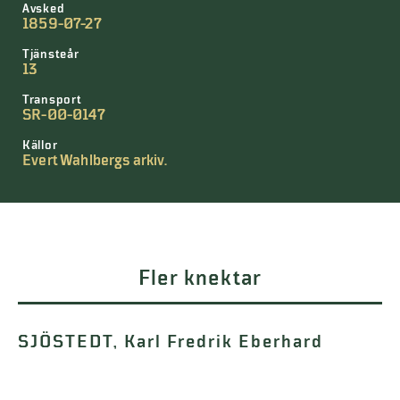
Avsked
1859-07-27
Tjänsteår
13
Transport
SR-00-0147
Källor
Evert Wahlbergs arkiv.
Fler knektar
SJÖSTEDT, Karl Fredrik Eberhard