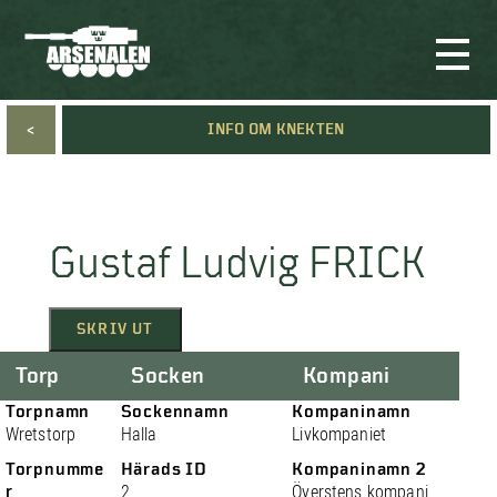
<
INFO OM KNEKTEN
Gustaf Ludvig FRICK
SKRIV UT
Torp
Socken
Kompani
Torpnamn
Sockennamn
Kompaninamn
Wretstorp
Halla
Livkompaniet
Torpnumme
Härads ID
Kompaninamn 2
r
2
Överstens kompani