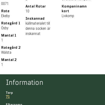
0071
Antal Rotar
Kompaninamn
Rote
10
kort
Ekeby
Livkomp
Inskannad
Rotegård 1
källmaterialet till
Ösby
denna socken är
inskannat
Mantal 1
1
Rotegård 2
Wälsta
Mantal 2
1
Information
Torp
71
Efternamn