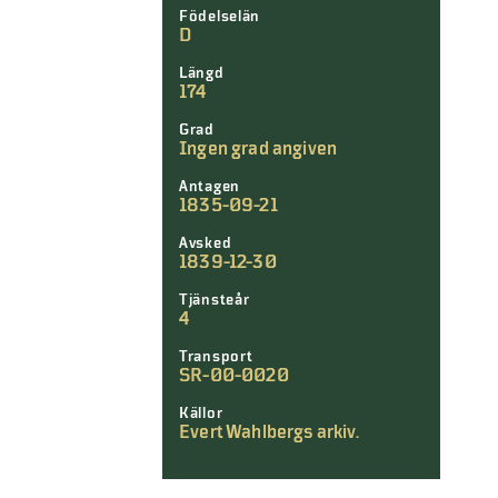
Födelselän
D
Längd
174
Grad
Ingen grad angiven
Antagen
1835-09-21
Avsked
1839-12-30
Tjänsteår
4
Transport
SR-00-0020
Källor
Evert Wahlbergs arkiv.