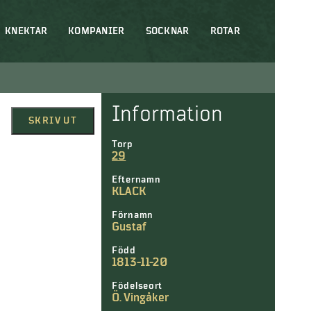
KNEKTAR
KOMPANIER
SOCKNAR
ROTAR
Information
SKRIV UT
Torp
29
Efternamn
KLACK
Förnamn
Gustaf
Född
1813-11-20
Födelseort
Ö. Vingåker