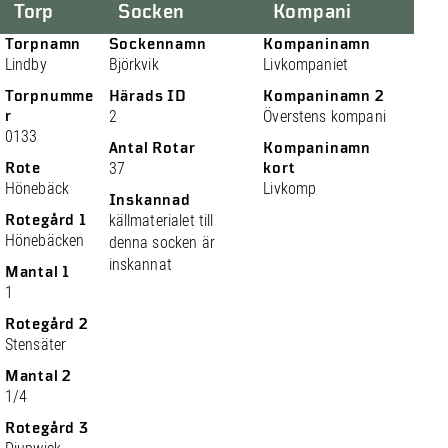
Torp
Socken
Kompani
Torpnamn
Sockennamn
Kompaninamn
Lindby
Björkvik
Livkompaniet
Torpnumme
Härads ID
Kompaninamn 2
r
2
Överstens kompani
0133
Antal Rotar
Kompaninamn
Rote
37
kort
Hönebäck
Livkomp
Inskannad
Rotegård 1
källmaterialet till
Hönebäcken
denna socken är
inskannat
Mantal 1
1
Rotegård 2
Stensäter
Mantal 2
1/4
Rotegård 3