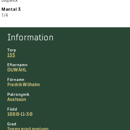
Diupwick
Mantal 3
1/4
Information
Torp
133
Efternamn
DUWÄHL
Förnamn
Fredrik Wilhelm
Patronymik
Axelsson
Född
1880-11-30
Grad
Ingen grad angiven