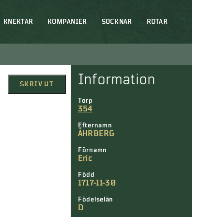
KNEKTAR
KOMPANIER
SOCKNAR
ROTAR
Information
SKRIV UT
Torp
354
Efternamn
ÅHRBERG
Förnamn
Eric
Född
1717-11-30
Födelselän
D