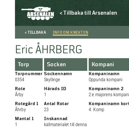
< Tillbaka till Arsenalen
< TILLBAKA
INFO OM KNEKTEN
Eric ÅHRBERG
Torp
Socken
Kompani
Torpnummer
Sockennamn
Kompaninamn
0354
Skyllinge
Oppunda kompani
Rote
Härads ID
Kompaninamn 2
Årby
1
2:e majorens kompan
Rotegård 1
Antal Rotar
Kompaninamn kor
Åhrby
23
4. Komp
Mantal 1
Inskannad
1
källmaterialet till denna