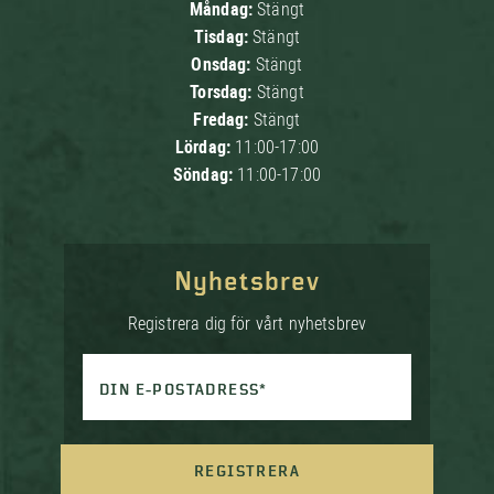
Måndag:
Stängt
Tisdag:
Stängt
Onsdag:
Stängt
Torsdag:
Stängt
Fredag:
Stängt
Lördag:
11:00-17:00
Söndag:
11:00-17:00
Nyhetsbrev
Registrera dig för vårt nyhetsbrev
DIN E-POSTADRESS*
REGISTRERA