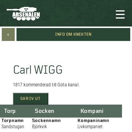
<
INFO OM KNEKTEN
Carl WIGG
1817 kommenderad till Göta kanal.
SKRIV UT
Torp
Socken
Kompani
Torpnamn
Sockennamn
Kompaninamn
Sandstugan
Björkvik
Livkompaniet