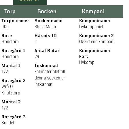
Torp
Socken
Kompani
Torpnummer
Sockennamn
Kompaninamn
0001
Stora Malm
Livkompaniet
Rote
Härads ID
Kompaninamn 2
Hönstorp
1
Överstens kompani
Rotegård 1
Antal Rotar
Kompaninamn
Hönstorp
29
kort
Livkomp
Mantal 1
Inskannad
1/2
källmaterialet till
denna socken är
Rotegård 2
inskannat
Wrå O
Knutztorp
Mantal 2
1/2
Rotegård 3
Sundet