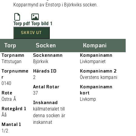
Kopparmynd av Enstorp i Björkviks socken.
Torp pdf
Torp bild 1
SKRIV UT
Torp
Socken
Kompani
Torpnamn
Sockennamn
Kompaninamn
Tittstugan
Björkvik
Livkompaniet
Torpnumme
Härads ID
Kompaninamn 2
r
2
Överstens kompani
0140
Antal Rotar
Kompaninamn
Rote
37
kort
Östra Å
Livkomp
Inskannad
Rotegård 1
källmaterialet till
Åå
denna socken är
inskannat
Mantal 1
1/2