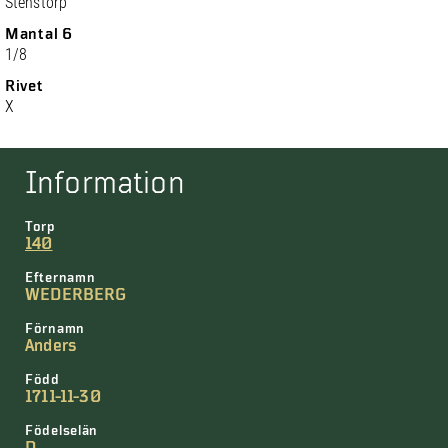
Stenstorp
Mantal 6
1/8
Rivet
X
Information
Torp
140
Efternamn
WEDERBERG
Förnamn
Anders
Född
1711-11-30
Födelselän