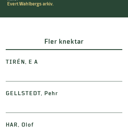
Evert Wahlbergs arkiv.
Fler knektar
TIRÉN, E A
GELLSTEDT, Pehr
HAR, Olof