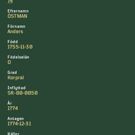
74
Efternamn
ÖSTMAN
Förnamn
Anders
Född
1755-11-30
Födelselän
D
Grad
Korpral
Inflyttad
SR-00-0050
År
1774
Antagen
1774-12-31
Källor