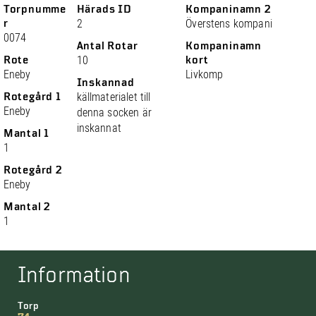
Torpnumme
Härads ID
Kompaninamn 2
r
2
Överstens kompani
0074
Antal Rotar
Kompaninamn
Rote
10
kort
Eneby
Livkomp
Inskannad
Rotegård 1
källmaterialet till
Eneby
denna socken är
inskannat
Mantal 1
1
Rotegård 2
Eneby
Mantal 2
1
Information
Torp