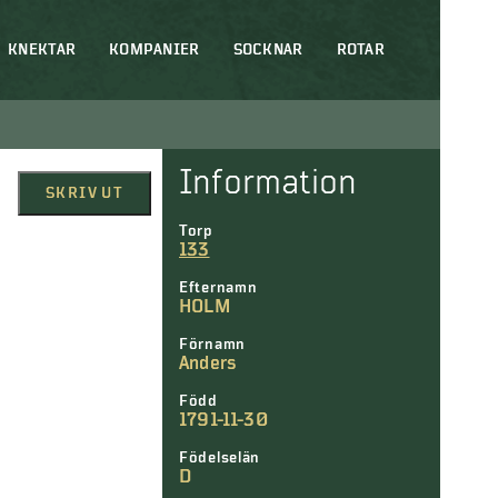
KNEKTAR
KOMPANIER
SOCKNAR
ROTAR
Information
SKRIV UT
Torp
133
Efternamn
HOLM
Förnamn
Anders
Född
1791-11-30
Födelselän
D