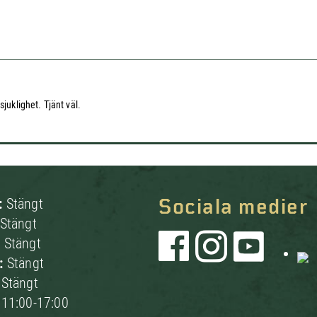
juklighet. Tjänt väl.
:
Stängt
Sociala medier
Stängt
:
Stängt
g:
Stängt
:
Stängt
:
11:00-17:00