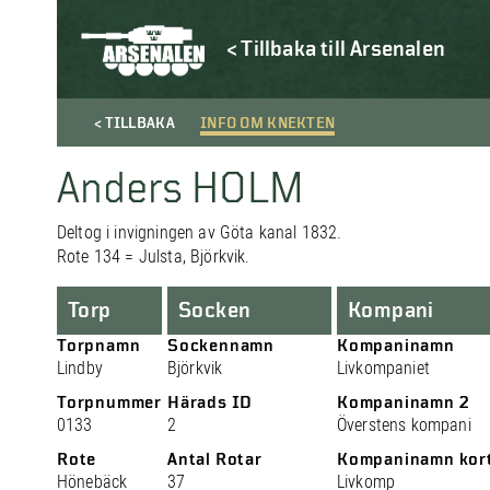
< Tillbaka till Arsenalen
< TILLBAKA
INFO OM KNEKTEN
Anders HOLM
Deltog i invigningen av Göta kanal 1832.
Rote 134 = Julsta, Björkvik.
Torp
Socken
Kompani
Torpnamn
Sockennamn
Kompaninamn
Lindby
Björkvik
Livkompaniet
Torpnummer
Härads ID
Kompaninamn 2
0133
2
Överstens kompani
Rote
Antal Rotar
Kompaninamn kor
Hönebäck
37
Livkomp