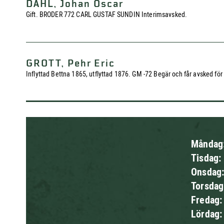
DAHL, Johan Oscar
Gift. BRODER 772 CARL GUSTAF SUNDIN Interimsavsked.
GROTT, Pehr Eric
Inflyttad Bettna 1865, utflyttad 1876. GM -72 Begär och får avsked för s
Måndag
Tisdag:
Onsdag
Torsda
Fredag
Lördag