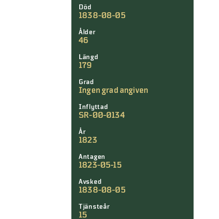
Död
1838-08-05
Ålder
46
Längd
179
Grad
Ingen grad angiven
Inflyttad
SR-00-0134
År
1823
Antagen
1823-05-15
Avsked
1838-08-05
Tjänsteår
15