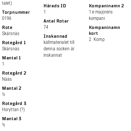
talet)
Härads ID
Kompaninamn 2
1
1:e majorens
Torpnummer
0196
kompani
Antal Rotar
74
Rote
Kompaninamn
Skärsnäs
kort
Inskannad
2. Komp
källmaterialet till
Rotegård 1
Skärsnäs
denna socken är
inskannat
Mantal 1
1
Rotegård 2
Nääs
Mantal 2
½
Rotegård 3
Horyttan (?)
Mantal 3
½