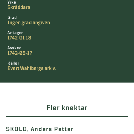
Yrke
Skräddare
Grad
Ingen grad angiven
Antagen
1742-01-18
Avsked
1742-08-17
Källor
Evert Wahlbergs arkiv.
Fler knektar
SKÖLD, Anders Petter