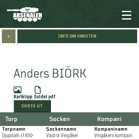
<
INFO OM KNEKTEN
Anders BIÖRK
Kartklipp
Soldat pdf
SKRIV UT
Torp
Socken
Kompani
Torpnamn
Sockennamn
Kompaninamn
Djupdaln (1850-
Västra Vingåker
Vingåkers kompani