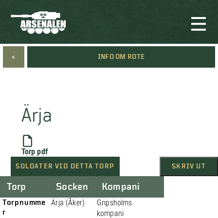
<
INFO OM ROTE
Ärja
Torp pdf
SOLDATER VID DETTA TORP
SKRIV UT
Torp
Socken
Kompani
Torpnumme
Ärja (Åker)
Gripsholms
r
kompani