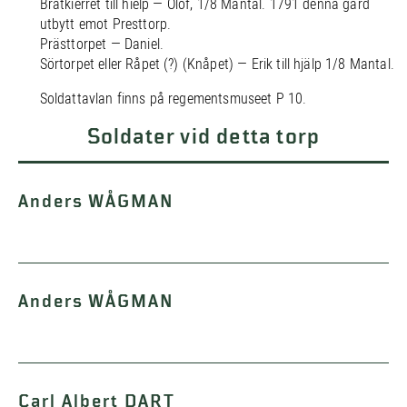
Bråtkierret till hielp — Olof, 1/8 Mantal. 1791 denna gård
utbytt emot Presttorp.
Prästtorpet — Daniel.
Sörtorpet eller Råpet (?) (Knåpet) — Erik till hjälp 1/8 Mantal.
Soldattavlan finns på regementsmuseet P 10.
Soldater vid detta torp
Anders WÅGMAN
Anders WÅGMAN
Carl Albert DART