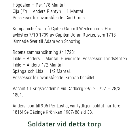
Högdalen — Per, 1/8 Mantal.
Öija (??) — Anders Plantÿn — 1 Mantal.
Possessor för ovanstående: Carl Cruus.
Kompanichef var då Cpiten Gabriell Weidenhains. Han
avlöstes 7/10 1709 av Capiten Jöran Ruvius, som 1718
lämnade över till Adam von Schoting.
Rotens sammansättning år 1728:
Tible — Anders, 1 Mantal. Huvudrote. Possessor: LandsStaten.
Tible — Anders, 1/2 Mantal.
Spånga och Lida — 1/2 Mantal.
Possessor för ovanstående: Kronan behållet.
Vacant till Krigsacademin vid Carlberg 29/12 1792 — 28/3
1801.
Anders, son till 905 Per Lustig, var tydligen soldat här före
1816! Se Gåsinge-Krönikan 1987/88 sid 33.
Soldater vid detta torp