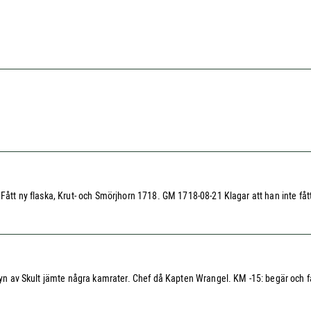
Fått ny flaska, Krut- och Smörjhorn 1718. GM 1718-08-21 Klagar att han inte fått
åsyn av Skult jämte några kamrater. Chef då Kapten Wrangel. KM -15: begär och få