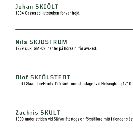
Johan SKIÖLT
1804 Casserad - utstruken för vanfrejd.
Nils SKJÖSTRÖM
1789 sjuk. GM -02: har fel på hörseln, får avsked.
Olof SKIÖLSTEDT
Lärd f SkräddareHantv. Grå råck förmist i slaget vid Helsingborg 1710. 
Zachris SKULT
1809 under striden vid Säfvar återtogs en förställare mitt i fiendens 