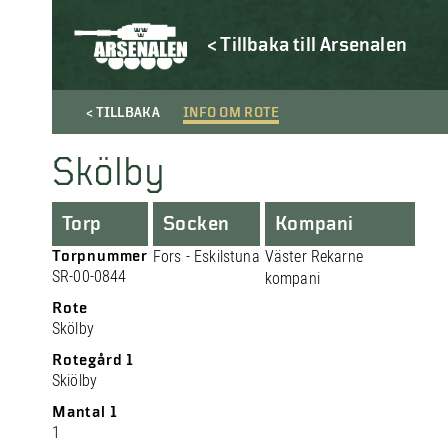
< Tillbaka till Arsenalen
< TILLBAKA
INFO OM ROTE
Skölby
Torp
Socken
Kompani
Torpnummer
Fors - Eskilstuna
Väster Rekarne
SR-00-0844
kompani
Rote
Skölby
Rotegård 1
Skiölby
Mantal 1
1