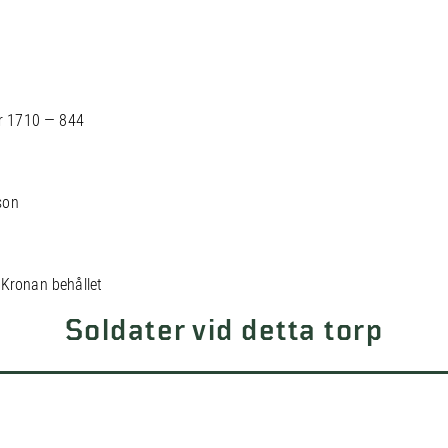
r 1710 — 844
son
 Kronan behållet
Soldater vid detta torp