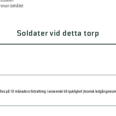
dsStaten
Kronan behållet
Soldater vid detta torp
älles på 10 månaders förbättring i anseende till sjuklighet (kronisk ledgångsreuma