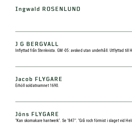
Ingwald ROSENLUND
J G BERGVALL
Inflyttad från Stenkvista. GM -05: avsked utan underhåll. Utflyttad til
Jacob FLYGARE
Erhöll soldatnamnet 1690.
Jöns FLYGARE
"Kan skomakare hantwerk". Se "847". "Grå roch förmist i slaget vid He