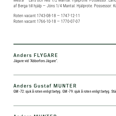
Mesta — Lars och Nils 1/2 Mantal. Hjälprote. Possessor: Lan
af Berga till hjälp — Jöns 1/4 Mantal. Hjälprote. Possessor: 
Roten vacant 1743-08-18 — 1747-12-11
Roten vacant 1766-10-18 — 1770-07-07
Anders FLYGARE
Jägare vid "Abborfors Jägare".
Anders Gustaf MUNTER
GM -72: sjuk å roten enligt betyg. GM -79: sjuk å roten enligt betyg. St