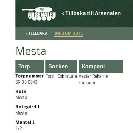
< Tillbaka till Arsenalen
< TILLBAKA
INFO OM ROTE
Mesta
Torp
Socken
Kompani
Torpnummer
Fors - Eskilstuna
Väster Rekarne
SR-00-0843
kompani
Rote
Mesta
Rotegård 1
Mesta
Mantal 1
1/2