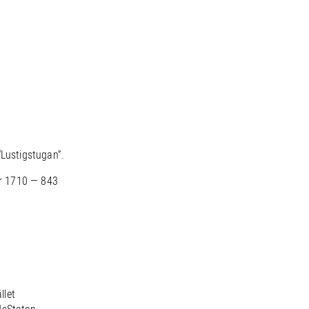
“Lustigstugan”.
r 1710 — 843
llet