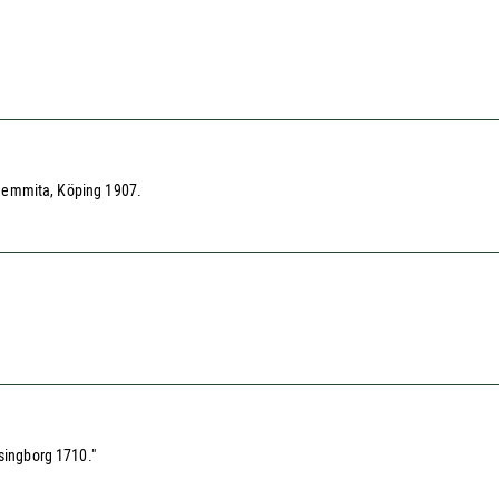
l Hemmita, Köping 1907.
lsingborg 1710."