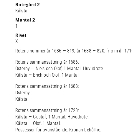
Rotegård 2
Kålsta
Mantal 2
1
Rivet
X
Rotens nummer år 1686 — 819, år 1688 — 820, fr o m år 171
Rotens sammansättning år 1686:
Österby — Niels och Olof, 1 Mantal. Huvudrote.
Kålsta — Erich och Olof, 1 Mantal.
Rotens sammansättning år 1688:
Österby
Kålsta.
Rotens sammansättning år 1728:
Kålsta — Gustaf, 1 Mantal. Huvudrote.
Kålsta — Olof, 1 Mantal.
Possessor för ovanstående: Kronan behållne.