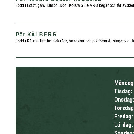
Född i Löfstugan, Tumbo. Död i Kolsta ST. GM-63 begär och får avsked fö
Pär KÅLBERG
Född i Kålsta, Tumbo. Grå råck, handskar och pik förmist i slaget vid Hä
Måndag
Tisdag:
Onsdag
Torsda
Fredag
Lördag
Söndag