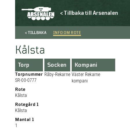
< Tillbaka till Arsenalen
< TILLBAKA
INFO OM ROTE
Kålsta
Torp
Socken
Kompani
Torpnummer
Råby-Rekarne
Väster Rekarne
SR-00-0777
kompani
Rote
Kålsta
Rotegård 1
Kålsta
Mantal 1
1