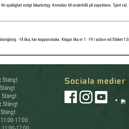
r sjuklighet enligt läkarbetyg. Anmälan till underhåll på expektans. Tjänt väl. U
lsingborg. -18 lika, har kopparslaska. Klagar lika nr 1. -19 I action vid Stäket 
:
Stängt
Sociala medier
Stängt
:
Stängt
g:
Stängt
:
Stängt
:
11:00-17:00
:
11:00-17:00