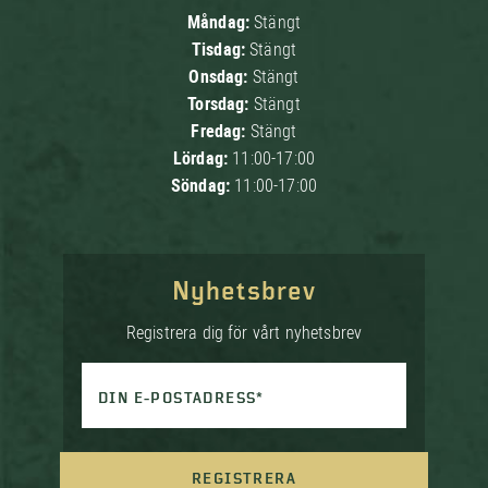
Måndag:
Stängt
Tisdag:
Stängt
Onsdag:
Stängt
Torsdag:
Stängt
Fredag:
Stängt
Lördag:
11:00-17:00
Söndag:
11:00-17:00
Nyhetsbrev
Registrera dig för vårt nyhetsbrev
DIN E-POSTADRESS*
REGISTRERA