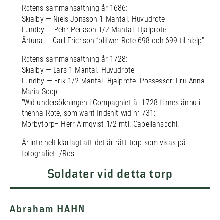
Rotens sammansättning år 1686:
Skiälby — Niels Jönsson 1 Mantal. Huvudrote
Lundby — Pehr Persson 1/2 Mantal. Hjälprote
Årtuna — Carl Erichson “blifwer Rote 698 och 699 til hielp”
Rotens sammansättning år 1728:
Skiälby — Lars 1 Mantal. Huvudrote
Lundby — Erik 1/2 Mantal. Hjälprote. Possessor: Fru Anna
Maria Soop
“Wid undersökningen i Compagniet år 1728 finnes ännu i
thenna Rote, som warit Indehlt wid nr 731:
Mörbytorp– Herr Almqvist 1/2 mtl. Capellansbohl.
Är inte helt klarlagt att det är rätt torp som visas på
fotografiet. /Ros
Soldater vid detta torp
Abraham HAHN