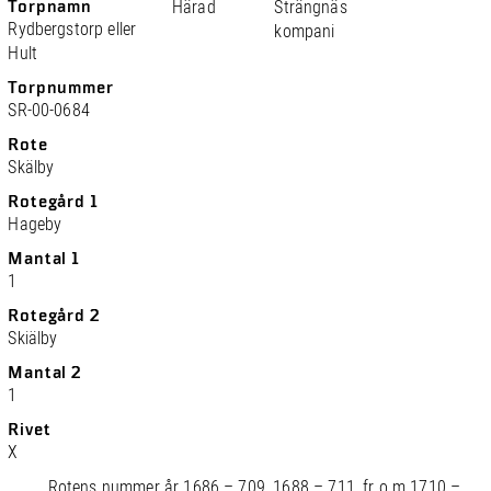
Torpnamn
Härad
Strängnäs
Rydbergstorp eller
kompani
Hult
Torpnummer
SR-00-0684
Rote
Skälby
Rotegård 1
Hageby
Mantal 1
1
Rotegård 2
Skiälby
Mantal 2
1
Rivet
X
Rotens nummer år 1686 – 709, 1688 – 711, fr o m 1710 –