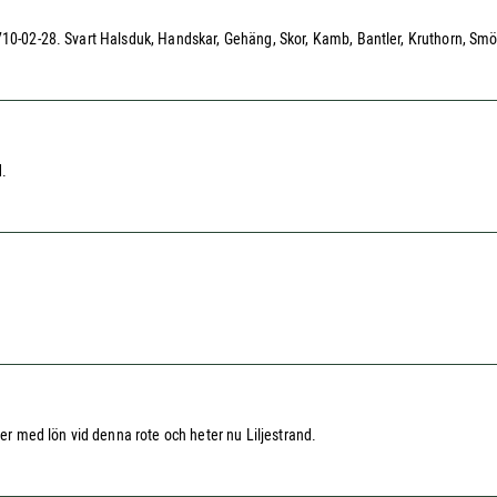
1710-02-28. Svart Halsduk, Handskar, Gehäng, Skor, Kamb, Bantler, Kruthorn, Sm
d.
ier med lön vid denna rote och heter nu Liljestrand.