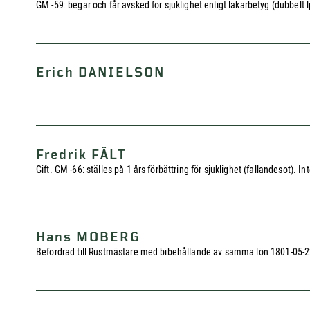
GM -59: begär och får avsked för sjuklighet enligt läkarbetyg (dubbelt l
Erich DANIELSON
Fredrik FÄLT
Gift. GM -66: ställes på 1 års förbättring för sjuklighet (fallandesot). I
Hans MOBERG
Befordrad till Rustmästare med bibehållande av samma lön 1801-05-22