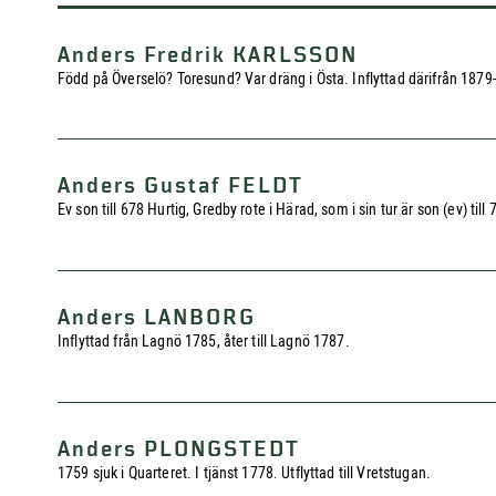
Anders Fredrik KARLSSON
Född på Överselö? Toresund? Var dräng i Östa. Inflyttad därifrån 1879-
Anders Gustaf FELDT
Ev son till 678 Hurtig, Gredby rote i Härad, som i sin tur är son (ev) ti
Anders LANBORG
Inflyttad från Lagnö 1785, åter till Lagnö 1787.
Anders PLONGSTEDT
1759 sjuk i Quarteret. I tjänst 1778. Utflyttad till Vretstugan.