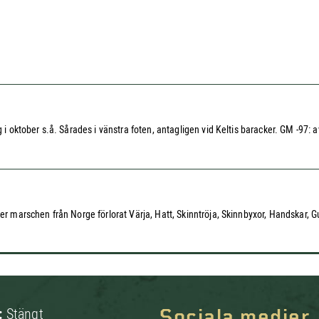
g i oktober s.å. Sårades i vänstra foten, antagligen vid Keltis baracker. GM -97:
r marschen från Norge förlorat Värja, Hatt, Skinntröja, Skinnbyxor, Handskar, Gul
:
Stängt
Sociala medier