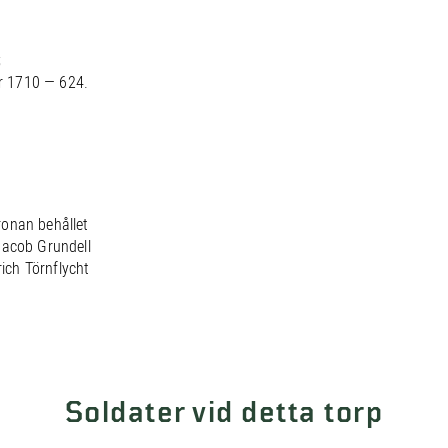
;
r 1710 — 624.
ronan behållet
Jacob Grundell
rich Törnflycht
Soldater vid detta torp