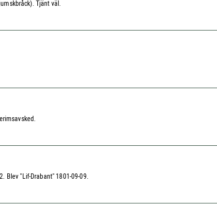
jumskbråck). Tjänt väl.
nterimsavsked.
. Blev "Lif-Drabant" 1801-09-09.