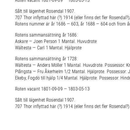
Roten vacant 1801-09-09 — 1803-05-13
Sålt till lägenhet Rosendal 1907.
707 Thor inflyttad här (?) 1914 (eller finns det fler Rosendal?)
Rotens nummer är år 1686 — 603, år 1688 — 604 och from å
Rotens sammansättning år 1686:
Askare — Joen Person 1 Mantal. Huvudrote
Wältesta — Carl 1 Mantal. Hjälprote
Rotens sammansättning år 1728:
Wältesta — Anders Möller 1 Mantal. Huvudrote. Possessor: K
Plångsta — Fru Åkerhielm 1/2 Mantal. Hjälprote. Possessor: 
Ekeby, Fogdö till hjälp 1/4 Mantal. Hjälprote. Possessor: Hind
Roten vacant 1801-09-09 — 1803-05-13
Sålt till lägenhet Rosendal 1907.
707 Thor inflyttad här (?) 1914 (eller finns det fler Rosendal?)