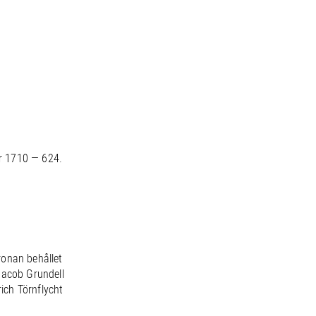
r 1710 — 624.
ronan behållet
Jacob Grundell
rich Törnflycht