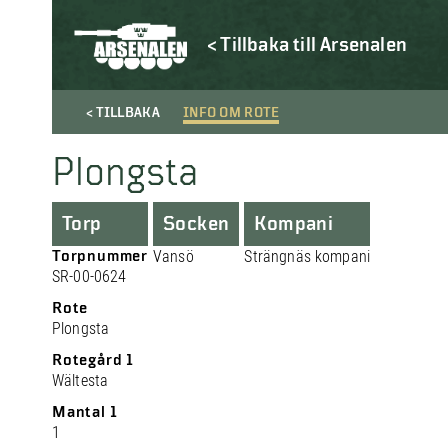
< Tillbaka till Arsenalen
< TILLBAKA
INFO OM ROTE
Plongsta
Torp
Socken
Kompani
Torpnummer
Vansö
Strängnäs kompani
SR-00-0624
Rote
Plongsta
Rotegård 1
Wältesta
Mantal 1
1