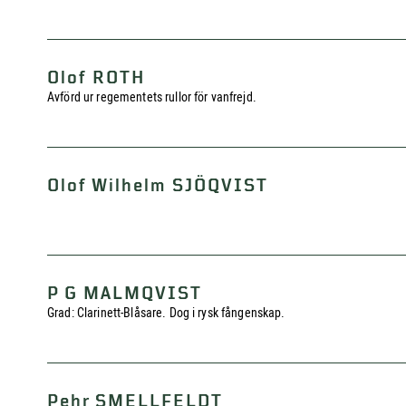
Olof ROTH
Avförd ur regementets rullor för vanfrejd.
Olof Wilhelm SJÖQVIST
P G MALMQVIST
Grad: Clarinett-Blåsare. Dog i rysk fångenskap.
Pehr SMELLFELDT