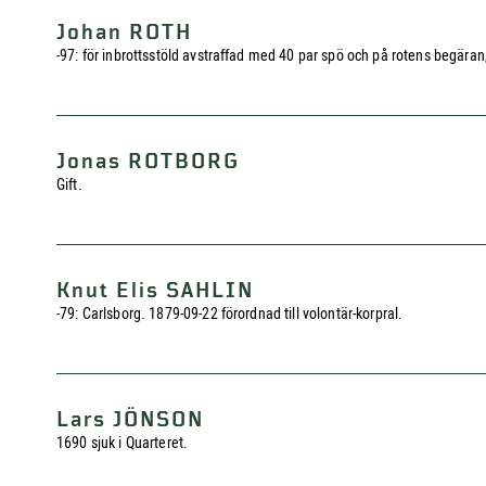
Johan ROTH
-97: för inbrottsstöld avstraffad med 40 par spö och på rotens begäran, 
Jonas ROTBORG
Gift.
Knut Elis SAHLIN
-79: Carlsborg. 1879-09-22 förordnad till volontär-korpral.
Lars JÖNSON
1690 sjuk i Quarteret.