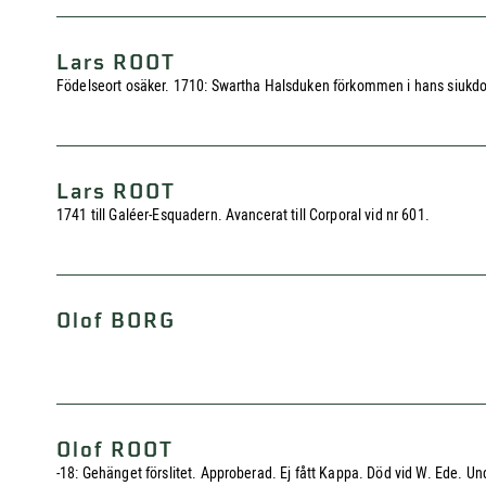
Lars ROOT
Födelseort osäker. 1710: Swartha Halsduken förkommen i hans siukd
Lars ROOT
1741 till Galéer-Esquadern. Avancerat till Corporal vid nr 601.
Olof BORG
Olof ROOT
-18: Gehänget förslitet. Approberad. Ej fått Kappa. Död vid W. Ede. U