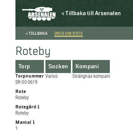
< Tillbaka till Arsenalen
< TILLBAKA
INFO OM ROTE
Roteby
Torp
Socken
Kompani
Torpnummer
Vansö
Strängnäs kompani
SR-00-0619
Rote
Roteby
Rotegård 1
Roteby
Mantal 1
1