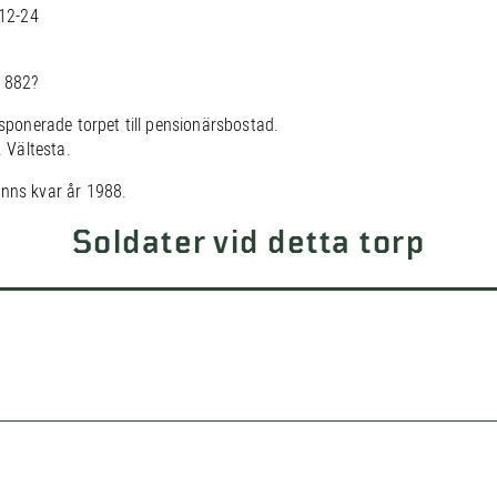
12-24
 1882?
isponerade torpet till pensionärsbostad.
. Vältesta.
inns kvar år 1988.
Soldater vid detta torp