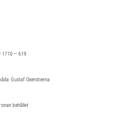
r 1710 — 619.
båda: Gustaf Oxenstierna
ronan behållet