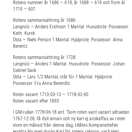
Rotens nummer år 1686 — 618, år 1688 — 619 och from år
1710 — 607.
Rotens sammansättning år 1686:
Langnöö — Anders Erichson 1 Mantal. Huvudrote. Possessor:
Kath. Kurck
Östa — Niels Person 1 Mantal. Hjälprote. Possessor: Anna
Berentz
Rotens sammansättning år 1728:
Langnöö — Anders 1 Mantal. Huvudrote. Possessor: Johan
Gabriel Sack
Östa — Lars 1/2 Mantal, står för 1 Mantal. Hjälprote.
Possessor: Fru Anna Berendtz
Roten vacant 1710-03-13 — 1718-02-00
Roten vacant efter 1893
I GM-rullan 1778-06-18 ant: “Som roten varit vacant alltsedan
1767-12-28, få ifall annan och ny karl ej anskaffas av roten
inom en månad från denna dag; tillåtes Kompanichefen
ersätta No med duglig Karl för rotens räkning; varå Herr