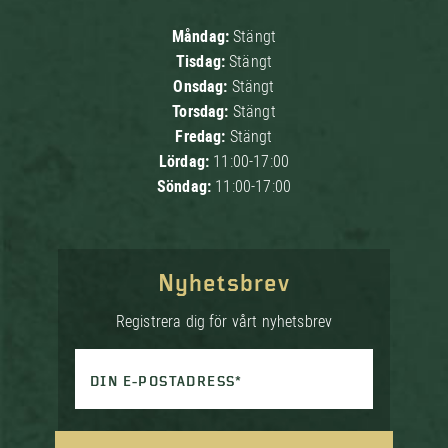
Måndag:
Stängt
Tisdag:
Stängt
Onsdag:
Stängt
Torsdag:
Stängt
Fredag:
Stängt
Lördag:
11:00-17:00
Söndag:
11:00-17:00
Nyhetsbrev
Registrera dig för vårt nyhetsbrev
DIN E-POSTADRESS*