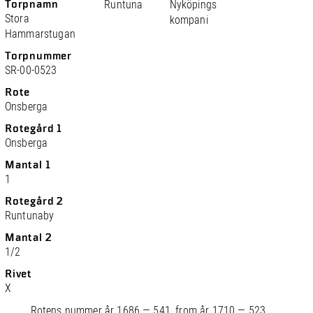
Torpnamn
Runtuna
Nyköpings
Stora
kompani
Hammarstugan
Torpnummer
SR-00-0523
Rote
Onsberga
Rotegård 1
Onsberga
Mantal 1
1
Rotegård 2
Runtunaby
Mantal 2
1/2
Rivet
X
Rotens nummer år 1686 — 541, from år 1710 — 523.