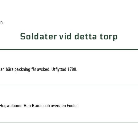
on.
Soldater vid detta torp
 kan bära packning får avsked. Utflyttad 1788.
av Högwälborne Herr Baron och översten Fuchs.