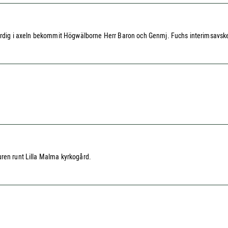
ofärdig i axeln bekommit Högwälborne Herr Baron och Genmj. Fuchs interimsavsk
uren runt Lilla Malma kyrkogård.