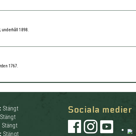
; underhåll 1898.
ården 1767.
:
Stängt
Sociala medier
Stängt
:
Stängt
g:
Stängt