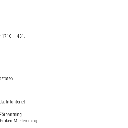
r 1710 — 431.
sstaten
a: Infanteriet
 Förpantning
: Fröken M. Flemming