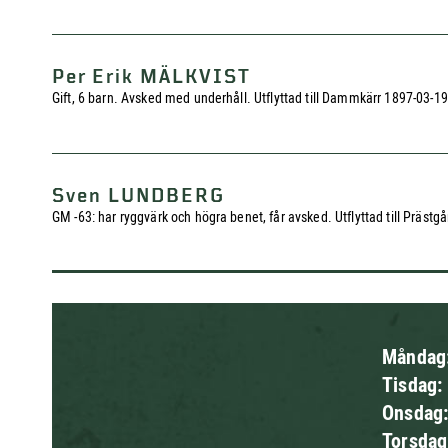
Per Erik MÄLKVIST
Gift, 6 barn. Avsked med underhåll. Utflyttad till Dammkärr 1897-03-19
Sven LUNDBERG
GM -63: har ryggvärk och högra benet, får avsked. Utflyttad till Prästg
Måndag
Tisdag:
Onsdag
Torsda