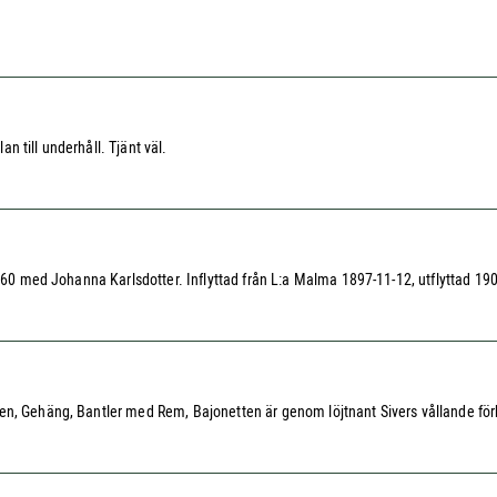
 till underhåll. Tjänt väl.
60 med Johanna Karlsdotter. Inflyttad från L:a Malma 1897-11-12, utflyttad 1906-1
ken, Gehäng, Bantler med Rem, Bajonetten är genom löjtnant Sivers vållande fö