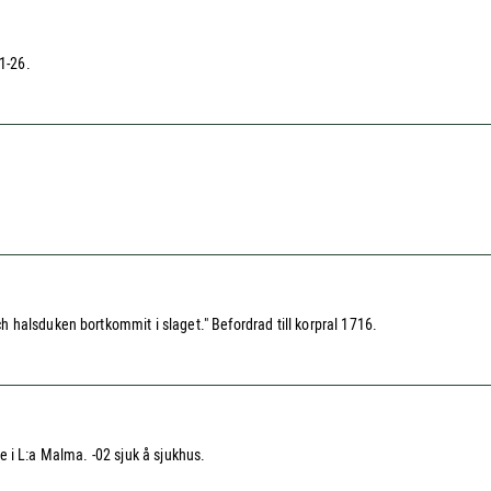
1-26.
halsduken bortkommit i slaget." Befordrad till korpral 1716.
are i L:a Malma. -02 sjuk å sjukhus.