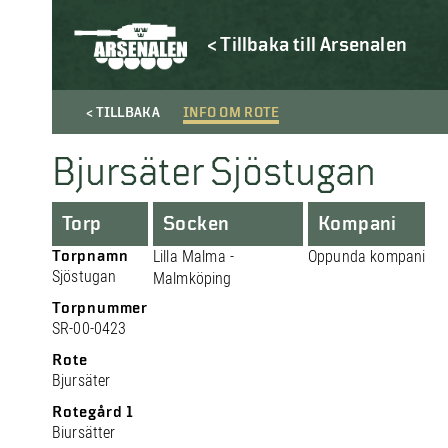
< Tillbaka till Arsenalen
< TILLBAKA
INFO OM ROTE
Bjursäter Sjöstugan
Torp
Socken
Kompani
Torpnamn
Lilla Malma -
Oppunda kompani
Sjöstugan
Malmköping
Torpnummer
SR-00-0423
Rote
Bjursäter
Rotegård 1
Biursätter