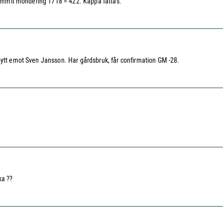
Bekommit mondering 1718 = 422. Kappa fattas.
bytt emot Sven Jansson. Har gårdsbruk, får confirmation GM -28.
ka ??