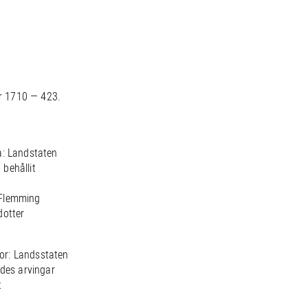
r 1710 — 423.
a: Landstaten
behållit
 Flemming
dotter
or: Landsstaten
ndes arvingar
t