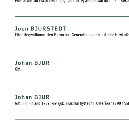
Efterbliven vid Wästra Ede tidigt på året. Ej återbördad och ...?... 
Joen BIURSTEDT
Efter Högwälborne Herr Baron och Generalmajorens tillåtelse blivit ut
Johan BJUR
Gift.
Johan BJUR
Gift. Till Finland 1789. -89 sjuk. Hustrun flyttad till Österåker 1790 ! Än