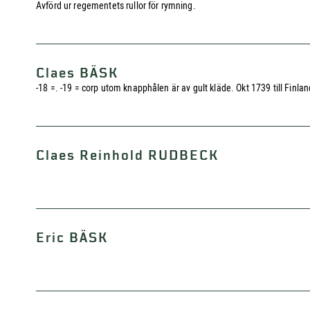
Avförd ur regementets rullor för rymning.
Claes BÄSK
-18 =. -19 = corp utom knapphålen är av gult kläde. Okt 1739 till Finlan
Claes Reinhold RUDBECK
Eric BÄSK