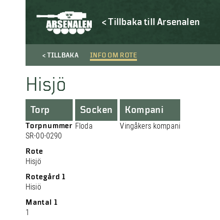
< Tillbaka till Arsenalen
< TILLBAKA
INFO OM ROTE
Hisjö
Torp
Socken
Kompani
Torpnummer
Floda
Vingåkers kompani
SR-00-0290
Rote
Hisjö
Rotegård 1
Hisiö
Mantal 1
1