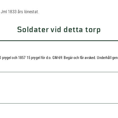
 Jml 1833 års lönestat.
.
Soldater vid detta torp
 20 prygel och 1857 15 prygel för d:o. GM-69: Begär och får avsked. Underhåll gena