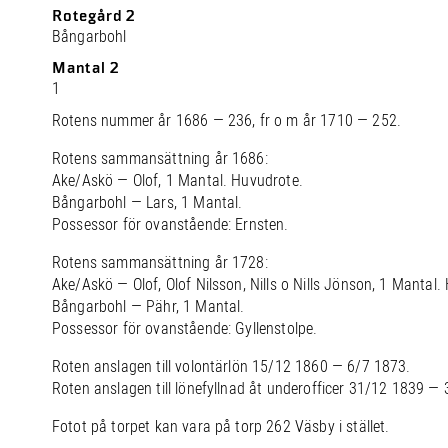
Rotegård 2
Bångarbohl
Mantal 2
1
Rotens nummer år 1686 — 236, fr o m år 1710 — 252.
Rotens sammansättning år 1686:
Ake/Askö — Olof, 1 Mantal. Huvudrote.
Bångarbohl — Lars, 1 Mantal.
Possessor för ovanstående: Ernsten.
Rotens sammansättning år 1728:
Ake/Askö — Olof, Olof Nilsson, Nills o Nills Jönson, 1 Mantal.
Bångarbohl — Pähr, 1 Mantal.
Possessor för ovanstående: Gyllenstolpe.
Roten anslagen till volontärlön 15/12 1860 — 6/7 1873.
Roten anslagen till lönefyllnad åt underofficer 31/12 1839 —
Fotot på torpet kan vara på torp 262 Väsby i stället.