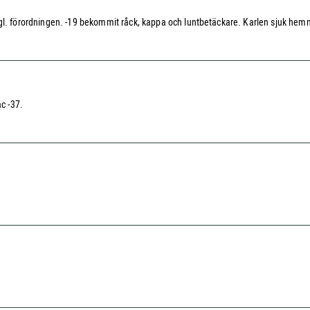
ter Kgl. förordningen. -19 bekommit råck, kappa och luntbetäckare. Karlen sjuk he
c -37.