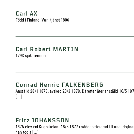
Carl AX
Född i Finland. Var i tjänst 1806.
Carl Robert MARTIN
1793 sjuk hemma.
Conrad Henric FALKENBERG
Anställd 28/1 1878, avsked 23/3 1878. Därefter åter anställd 16/5 18
[...]
Fritz JOHANSSON
1876 elev vid Krigsskolan. 18/5 1877 i nåder befordrad till underl
han tog a [...]