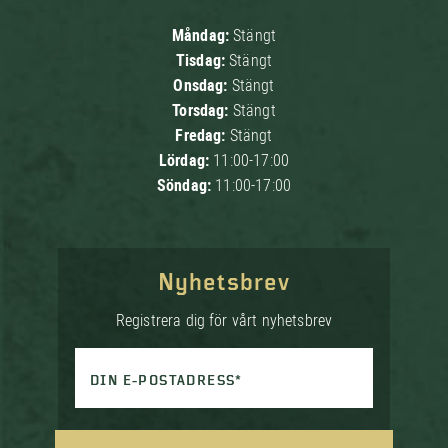
Måndag:
Stängt
Tisdag:
Stängt
Onsdag:
Stängt
Torsdag:
Stängt
Fredag:
Stängt
Lördag:
11:00-17:00
Söndag:
11:00-17:00
Nyhetsbrev
Registrera dig för vårt nyhetsbrev
DIN E-POSTADRESS*