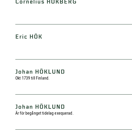
Cornelius HÖKBERG
Eric HÖK
Johan HÖKLUND
Okt 1739 till Finland.
Johan HÖKLUND
Är för begånget tidelag exequerad.