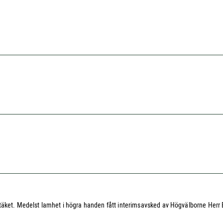
Stäket. Medelst lamhet i högra handen fått interimsavsked av Högvälborne Herr