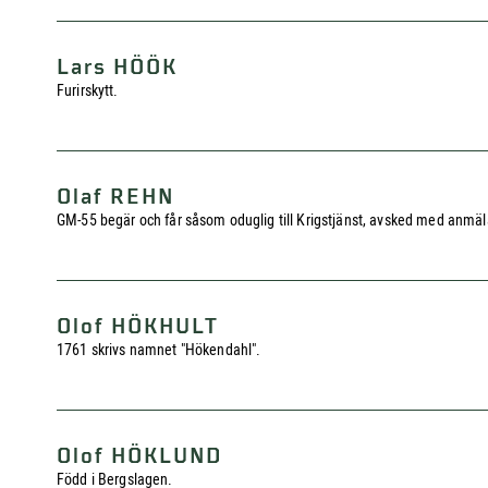
Lars HÖÖK
Furirskytt.
Olaf REHN
GM-55 begär och får såsom oduglig till Krigstjänst, avsked med anmälan
Olof HÖKHULT
1761 skrivs namnet "Hökendahl".
Olof HÖKLUND
Född i Bergslagen.