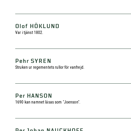
Olof HÖKLUND
Var i tjänst 1802.
Pehr SYREN
Struken ur regementets rullor för vanfrejd.
Per HANSON
1690 kan namnet läsas som "Joenson".
Per Johan NAUCKHOFF