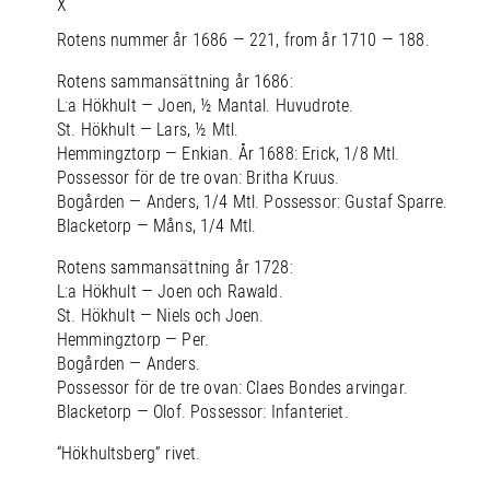
X
Rotens nummer år 1686 — 221, from år 1710 — 188.
Rotens sammansättning år 1686:
L:a Hökhult — Joen, ½ Mantal. Huvudrote.
St. Hökhult — Lars, ½ Mtl.
Hemmingztorp — Enkian. År 1688: Erick, 1/8 Mtl.
Possessor för de tre ovan: Britha Kruus.
Bogården — Anders, 1/4 Mtl. Possessor: Gustaf Sparre.
Blacketorp — Måns, 1/4 Mtl.
Rotens sammansättning år 1728:
L:a Hökhult — Joen och Rawald.
St. Hökhult — Niels och Joen.
Hemmingztorp — Per.
Bogården — Anders.
Possessor för de tre ovan: Claes Bondes arvingar.
Blacketorp — Olof. Possessor: Infanteriet.
“Hökhultsberg” rivet.