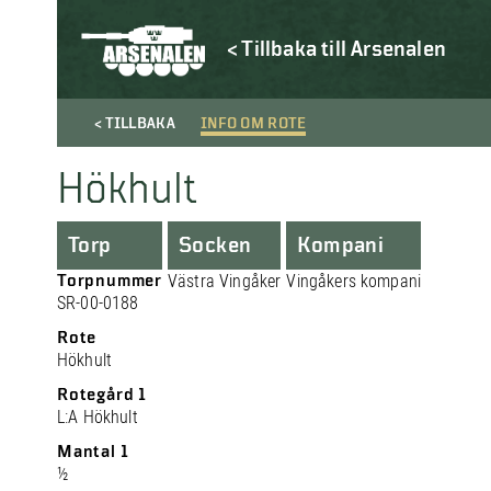
< Tillbaka till Arsenalen
< TILLBAKA
INFO OM ROTE
Hökhult
Torp
Socken
Kompani
Torpnummer
Västra Vingåker
Vingåkers kompani
SR-00-0188
Rote
Hökhult
Rotegård 1
L:A Hökhult
Mantal 1
½