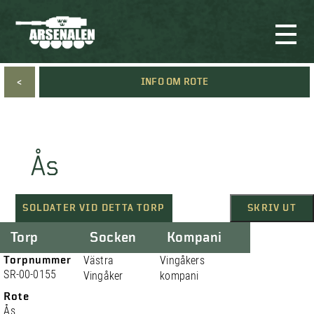
<
INFO OM ROTE
Ås
SOLDATER VID DETTA TORP
SKRIV UT
Torp
Socken
Kompani
Torpnummer
Västra
Vingåkers
SR-00-0155
Vingåker
kompani
Rote
Ås