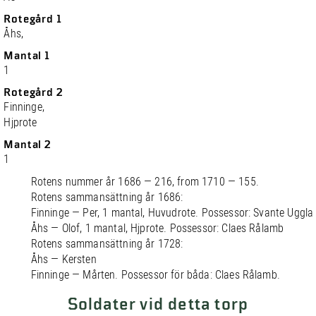
Rotegård 1
Åhs,
Mantal 1
1
Rotegård 2
Finninge,
Hjprote
Mantal 2
1
Rotens nummer år 1686 — 216, from 1710 — 155.
Rotens sammansättning år 1686:
Finninge — Per, 1 mantal, Huvudrote. Possessor: Svante Uggla
Åhs — Olof, 1 mantal, Hjprote. Possessor: Claes Rålamb
Rotens sammansättning år 1728:
Åhs — Kersten
Finninge — Mårten. Possessor för båda: Claes Rålamb.
Soldater vid detta torp