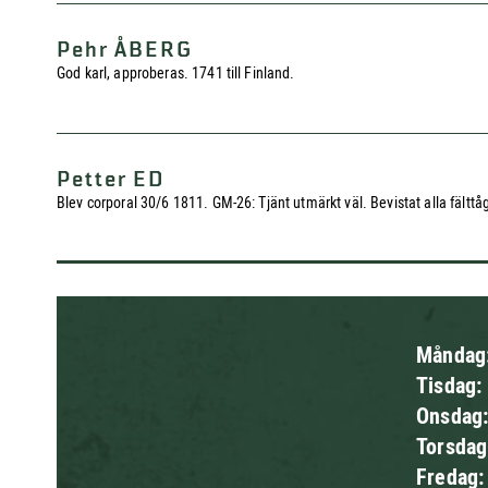
Pehr ÅBERG
God karl, approberas. 1741 till Finland.
Petter ED
Blev corporal 30/6 1811. GM-26: Tjänt utmärkt väl. Bevistat alla fält
Måndag
Tisdag:
Onsdag
Torsda
Fredag