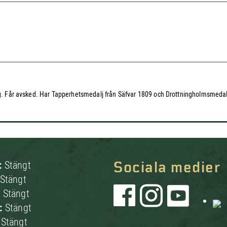
tåg. Får avsked. Har Tapperhetsmedalj från Säfvar 1809 och Drottningholmsmedal
:
Stängt
Sociala medier
Stängt
:
Stängt
g:
Stängt
:
Stängt