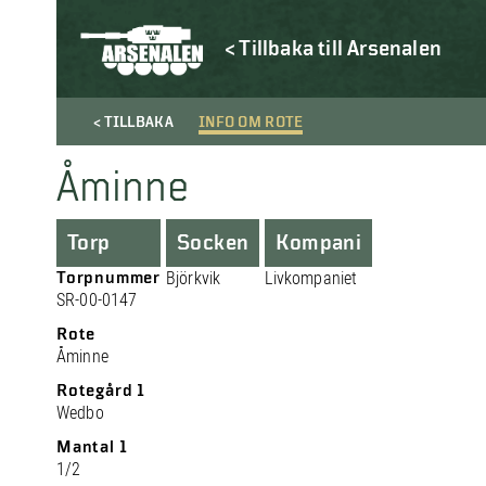
< Tillbaka till Arsenalen
< TILLBAKA
INFO OM ROTE
Åminne
Torp
Socken
Kompani
Torpnummer
Björkvik
Livkompaniet
SR-00-0147
Rote
Åminne
Rotegård 1
Wedbo
Mantal 1
1/2