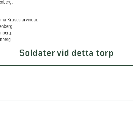
enberg.
ina Kruses arvingar.
kenberg.
enberg.
enberg.
Soldater vid detta torp